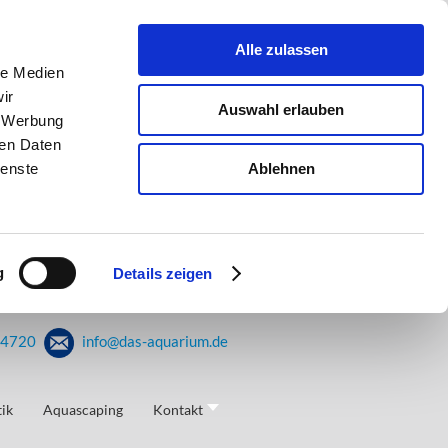
Alle zulassen
le Medien
ir
Auswahl erlauben
, Werbung
ren Daten
Ablehnen
ienste
g
Details zeigen
44720
info@das-aquarium.de
ik
Aquascaping
Kontakt