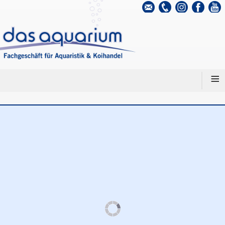
info@das-
0531
aquarium.de
344720
≡