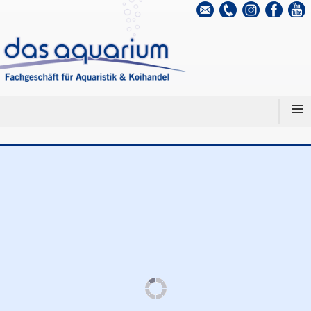
info@das-
0531
aquarium.de
344720
≡