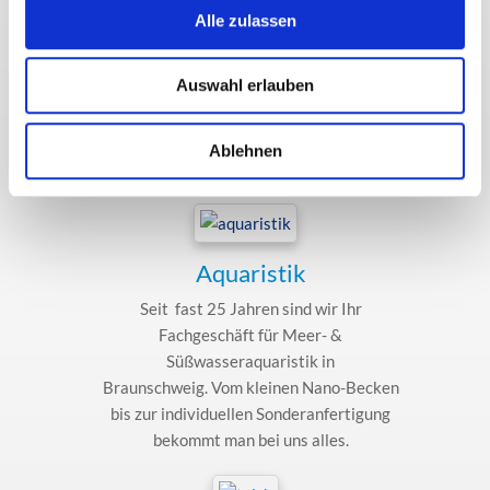
Über uns
Alle zulassen
Tauchen Sie ein in die faszinierende Welt
der Aquaristik. Ob Meer- oder Süßwasser,
Auswahl erlauben
bei uns finden Sie alles – Zierfische aus
aller Welt, die passenden Aquarien,
vielfältiges Zubehör und natürlich die
Ablehnen
dazugehörigen Pflanzen!
Aquaristik
Seit fast 25 Jahren sind wir Ihr
Fachgeschäft für Meer- &
Süßwasseraquaristik in
Braunschweig. Vom kleinen Nano-Becken
bis zur individuellen Sonderanfertigung
bekommt man bei uns alles.